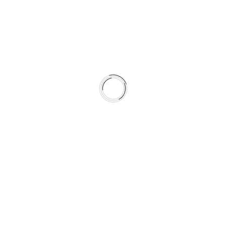
Porta ac consectetur ac
Porta ac consectetur ac
Morbi leo risus
Cras justo odio
Dapibus ac facilisis in
Vestibulum at eros
Morbi leo risus
Porta ac consectetur ac
Cras justo odio
Dapibus ac facilisis in
Vestibulum at eros