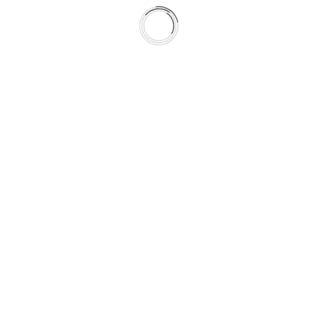
Angepasste Bohrungen für sämtliche RME 9,5-Zoll-Geräte
Bessere Stabilität durch die Verwendung eines neuen
verwindungssteiferen Materials
Integrierte Längsschlitze für die Befestigung
von z. B. Netzteilen mittels Kabelbindern
Kabelhalter zur Zugentlastung der Anschlusskabel
Gleiche Farbe (silber/grau) wie RM19-II und RM19-II Adapter
Inklusive passender Schrauben zur Selbstmontage am Gerät.
Weitere ALVA Rackmounts