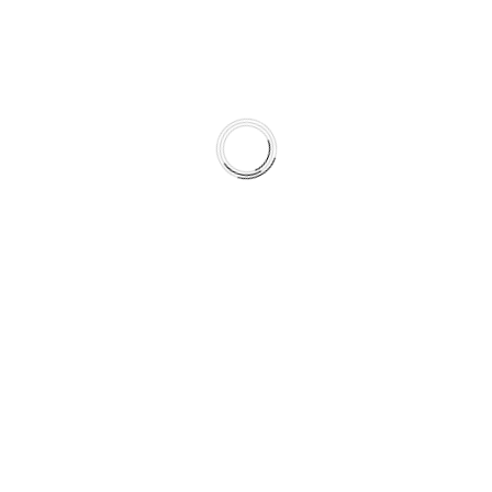
Cinch digital Input (SPDIF)
Cinch digital Output (SPDIF)
XLR digital Input (AES/EBU)
XLR digital Output (AES/EBU)
Artikelnummer: BOC968
Einsetzbar mit RME
HDSP 9632
HDSPe AIO
ADI-2 Pro
Weitere ALVA Breakout Kabel